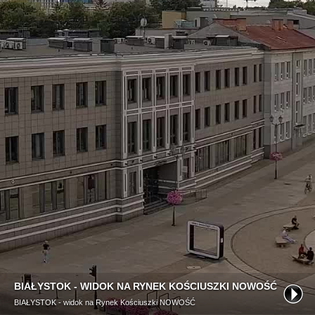
BIAŁYSTOK - WIDOK NA RYNEK KOŚCIUSZKI NOWOŚĆ
BIAŁYSTOK - widok na Rynek Kościuszki NOWOŚĆ